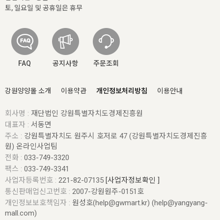
토, 일요일 및 공휴일은 휴무
FAQ
공지사항
주문조회
강원양양몰 소개
이용약관
개인정보처리방침
이용안내
회사명 :
재단법인 강원특별자치도경제진흥원
대표자 :
서동면
주소 :
강원특별자치도 원주시 호저로 47 (강원특별자치도경제진흥
원) 온라인사업팀
전화 :
033-749-3320
팩스 :
033-749-3341
사업자등록번호 :
221-82-07135
[사업자정보확인 ]
통신판매업신고번호 :
2007-강원원주-0151호
개인정보보호책임자 :
원성호(help@gwmart.kr) (
help@yangyang-
mall.com
)