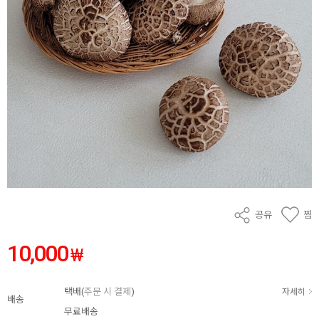
공유
찜
10,000
₩
택배(
주문 시 결제
)
자세히
배송
무료배송