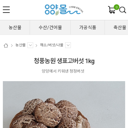
0
농산물
수산/건어물
가공식품
축산물
농산물
채소/버섯/나물
청풍농원 생표고버섯 1kg
양양에서 키워낸 청정버섯