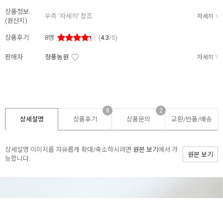
상품정보
우측 '자세히' 참조
자세히
(원산지)
상품후기
8
명
(
4.3
/5)
판매자
청풍농원
자세히
8
2
상세설명
상품후기
상품문의
교환/반품/
배송
상세설명 이미지를 자유롭게 확대/축소하시려면
원본 보기
에서 가
원본 보기
능합니다.