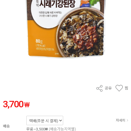
공유
찜
3,700
₩
자세히
배송
무료~3,500₩
(배송가능지역별)