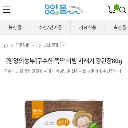
0
농산물
수산/건어물
가공식품
축산물
가공식품
반찬/젓갈
[양양의농부]구수한 뚝딱 비빔 시래기 강된장80g
구수하고 담백한 강된장 시래기 비빔밥을 원하시는 분들에게 추천합니다.