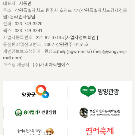
대표자 :
서동면
주소 :
강원특별자치도 원주시 호저로 47 (강원특별자치도경제진흥
원) 온라인사업팀
전화 :
033-749-3320
팩스 :
033-749-3341
사업자등록번호 :
221-82-07135
[사업자정보확인 ]
통신판매업신고번호 :
2007-강원원주-0151호
개인정보보호책임자 :
원성호(help@gwmart.kr) (
help@yangyang-
mall.com
)
호스팅 제공자 :
(주)가비아씨엔에스