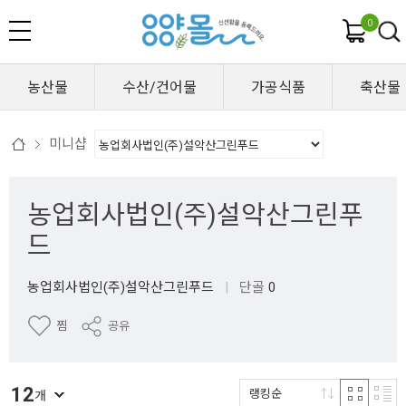
0
농산물
수산/건어물
가공식품
축산물
미니샵
농업회사법인(주)설악산그린푸
드
농업회사법인(주)설악산그린푸드
|
단골
0
찜
공유
12
랭킹순
개