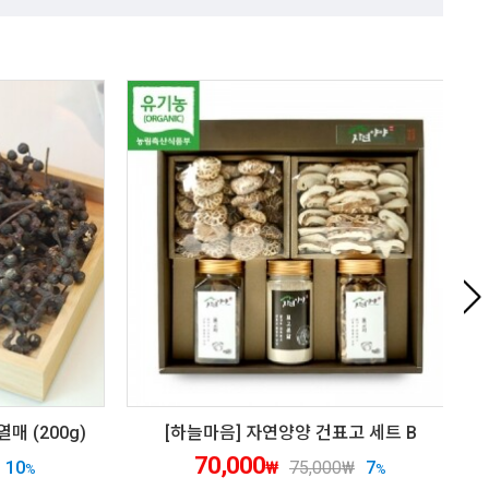
매 (200g)
[하늘마음] 자연양양 건표고 세트 B
70,000
10
7
₩
75,000
₩
%
%