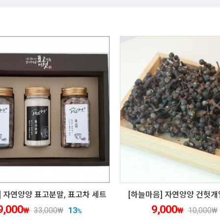
] 자연양양 표고분말, 표고차 세트
[하늘마음] 자연양양 건헛개열
9,000
9,000
13
₩
33,000
₩
₩
10,000
₩
%