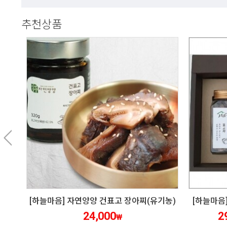
추천상품
[하늘마음] 자연양양 건표고 장아찌(유기농)
[하늘마음
24,000
2
₩