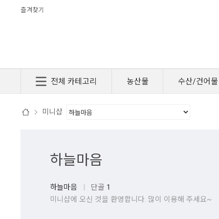
즐겨찾기
전체 카테고리
농산물
수산/건어물
미니샵
하늘마음
하늘마음
|
단골
1
미니샵에 오신 것을 환영합니다. 많이 이용해 주세요~