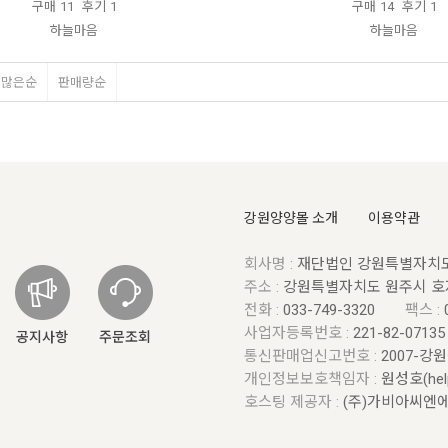
구매
11
후기
1
구매
14
후기
1
하늘마음
하늘마음
평많은순
판매량순
강원양양몰 소개
이용약관
회사명 :
재단법인 강원특별자치
주소 :
강원특별자치도 원주시 호
전화 :
033-749-3320
팩스 :
사업자등록번호 :
221-82-0713
공지사항
주문조회
통신판매업신고번호 :
2007-강
개인정보보호책임자 :
원성호(help
호스팅 제공자 :
(주)가비아씨엔