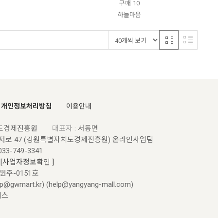
구매
10
하늘마음
개인정보처리방침
이용안내
도경제진흥원
대표자 :
서동면
저로 47 (강원특별자치도경제진흥원) 온라인사업팀
033-749-3341
5
[사업자정보확인 ]
원원주-0151호
@gwmart.kr) (
help@yangyang-mall.com
)
에스