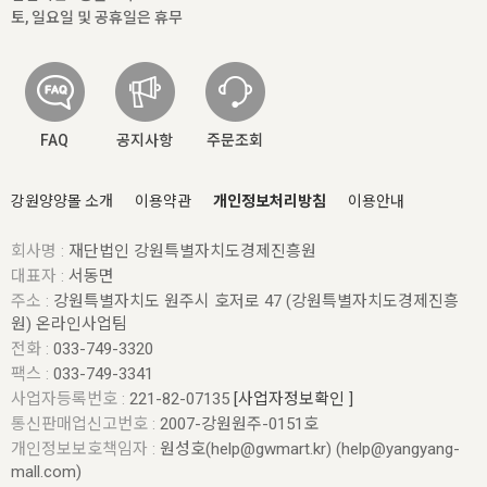
토, 일요일 및 공휴일은 휴무
FAQ
공지사항
주문조회
강원양양몰 소개
이용약관
개인정보처리방침
이용안내
회사명 :
재단법인 강원특별자치도경제진흥원
대표자 :
서동면
주소 :
강원특별자치도 원주시 호저로 47 (강원특별자치도경제진흥
원) 온라인사업팀
전화 :
033-749-3320
팩스 :
033-749-3341
사업자등록번호 :
221-82-07135
[사업자정보확인 ]
통신판매업신고번호 :
2007-강원원주-0151호
개인정보보호책임자 :
원성호(help@gwmart.kr) (
help@yangyang-
mall.com
)