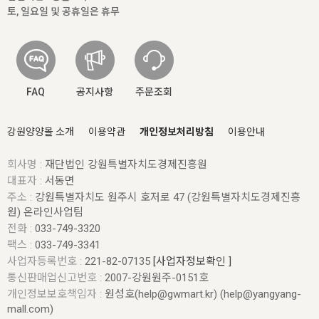
토, 일요일 및 공휴일은 휴무
FAQ
공지사항
주문조회
강원양양몰 소개
이용약관
개인정보처리방침
이용안내
회사명 :
재단법인 강원특별자치도경제진흥원
대표자 :
서동면
주소 :
강원특별자치도 원주시 호저로 47 (강원특별자치도경제진흥
원) 온라인사업팀
전화 :
033-749-3320
팩스 :
033-749-3341
사업자등록번호 :
221-82-07135
[사업자정보확인 ]
통신판매업신고번호 :
2007-강원원주-0151호
개인정보보호책임자 :
원성호(help@gwmart.kr) (
help@yangyang-
mall.com
)