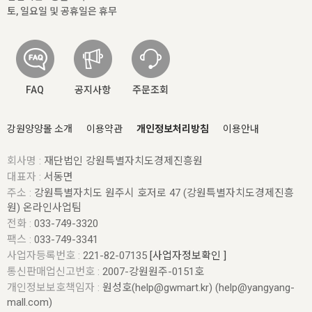
토, 일요일 및 공휴일은 휴무
FAQ
공지사항
주문조회
강원양양몰 소개
이용약관
개인정보처리방침
이용안내
회사명 :
재단법인 강원특별자치도경제진흥원
대표자 :
서동면
주소 :
강원특별자치도 원주시 호저로 47 (강원특별자치도경제진흥
원) 온라인사업팀
전화 :
033-749-3320
팩스 :
033-749-3341
사업자등록번호 :
221-82-07135
[사업자정보확인 ]
통신판매업신고번호 :
2007-강원원주-0151호
개인정보보호책임자 :
원성호(help@gwmart.kr) (
help@yangyang-
mall.com
)