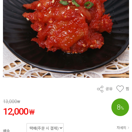
공유
찜
13,000
₩
8
%
12,000
₩
자세히
배송