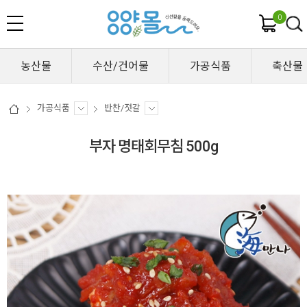
0
농산물
수산/건어물
가공식품
축산물
가공식품
반찬/젓갈
부자 명태회무침 500g