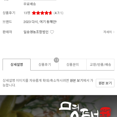
무료배송
상품후기
13
명
(
4.7
/5)
브랜드
2023 다시, 여기 동해안!
판매자
일송영농조합법인
자세히
13
상세설명
상품후기
상품문의
교환/반품/
배송
상세설명 이미지를 자유롭게 확대/축소하시려면
원본 보기
에서 가
원본 보기
능합니다.