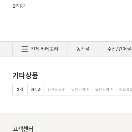
즐겨찾기
전체 카테고리
농산물
수산/건어물
기타상품
3
개
랭킹순
신규등록순
낮은가격순
높은가격순
상품평
고객센터